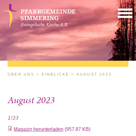
Direkt zum Inhalt
Sie sind hier
ÜBER UNS
EINBLICKE
AUGUST 2023
August 2023
1/23
Magazin herunterladen
(957.87 KB)