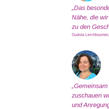
„Das besonde
Nähe, die wi
zu den Gesch
Gudula Lerchbaumer, 
„Gemeinsam k
zuschauen wi
und Anregun