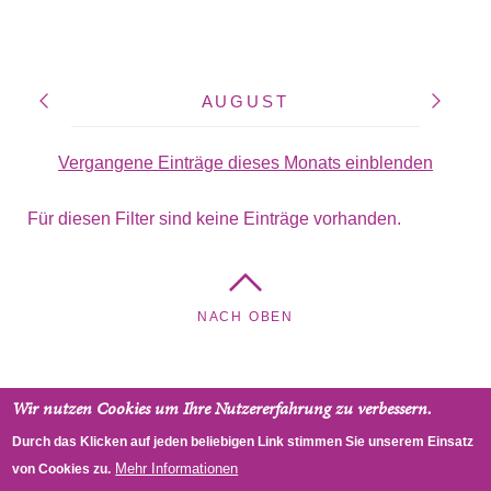
AUGUST
Vergangene Einträge dieses Monats einblenden
Für diesen Filter sind keine Einträge vorhanden.
NACH OBEN
Wir nutzen Cookies um Ihre Nutzererfahrung zu verbessern.
Glaubenskirche - Pfarrgemeinde Simmering,
Durch das Klicken auf jeden beliebigen Link stimmen Sie unserem Einsatz
Braunhubergasse 20, 1110 Wien, Österreich
Mehr Informationen
von Cookies zu.
Faceboo
(link is
RSS
Impressum
Datenschutz