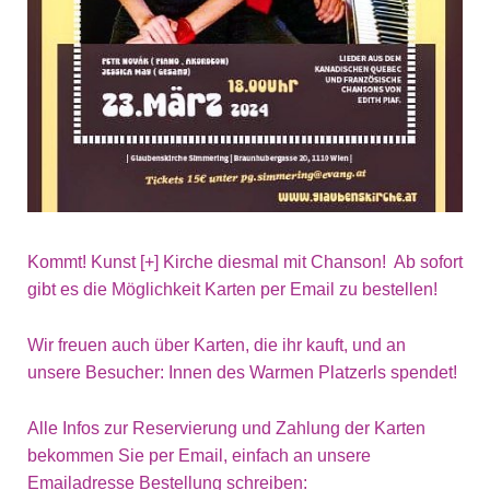
Kommt! Kunst [+] Kirche diesmal mit Chanson! Ab sofort
gibt es die Möglichkeit Karten per Email zu bestellen!
Wir freuen auch über Karten, die ihr kauft, und an
unsere Besucher: Innen des Warmen Platzerls spendet!
Alle Infos zur Reservierung und Zahlung der Karten
bekommen Sie per Email, einfach an unsere
Emailadresse Bestellung schreiben: