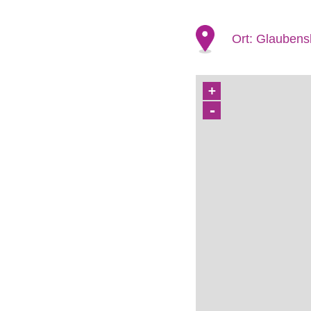
Ort:
Glaubens
+
-