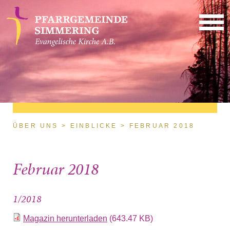
Direkt zum Inhalt
Sie sind hier
ÜBER UNS
EINBLICKE
FEBRUAR 2018
Februar 2018
1/2018
Magazin herunterladen
(643.47 KB)