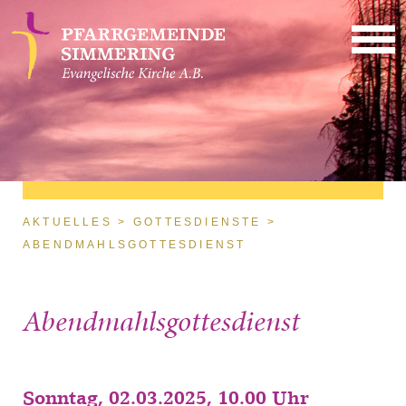
Direkt zum Inhalt
Sie sind hier
AKTUELLES
GOTTESDIENSTE
ABENDMAHLSGOTTESDIENST
Abendmahlsgottesdienst
Sonntag, 02.03.2025, 10.00 Uhr