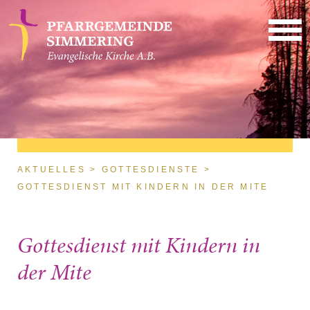
Direkt zum Inhalt
Sie sind hier
AKTUELLES
GOTTESDIENSTE
GOTTESDIENST MIT KINDERN IN DER MITE
Gottesdienst mit Kindern in
der Mite