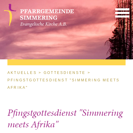
Direkt zum Inhalt
Sie sind hier
AKTUELLES
GOTTESDIENSTE
PFINGSTGOTTESDIENST "SIMMERING MEETS
AFRIKA"
Pfingstgottesdienst "Simmering
meets Afrika"