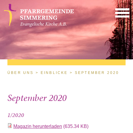
Direkt zum Inhalt
Sie sind hier
ÜBER UNS
EINBLICKE
SEPTEMBER 2020
September 2020
1/2020
Magazin herunterladen
(635.34 KB)