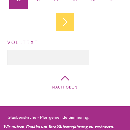
VOLLTEXT
Volltext Suche
NACH OBEN
Glaubenskirche - Pfarrgemeinde Simmering,
Braunhubergasse 20, 1110 Wien, Österreich
Wir nutzen Cookies um Ihre Nutzererfahrung zu verbessern.