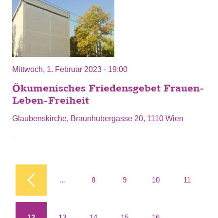
Mittwoch, 1. Februar 2023 - 19:00
Ökumenisches Friedensgebet Frauen-
Leben-Freiheit
Glaubenskirche, Braunhubergasse 20, 1110 Wien
Seiten
…
8
9
10
11
12
13
14
15
16
…