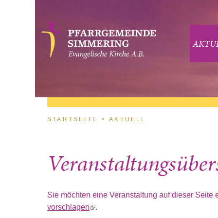
Direkt zum Inhalt
AKTU
Sie sind hier
STARTSEITE
AKTUELL
Veranstaltungsüber
Sie möchten eine Veranstaltung auf dieser Seite 
vorschlagen
(link is external)
.